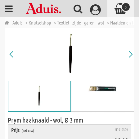
0
Aduis
> Knutselshop
> Textiel - zijde - garen - wol
> Naalden en fou
Prym haaknaald - wol, Ø 3 mm
Prijs
N° 910309
(incl. BTW)