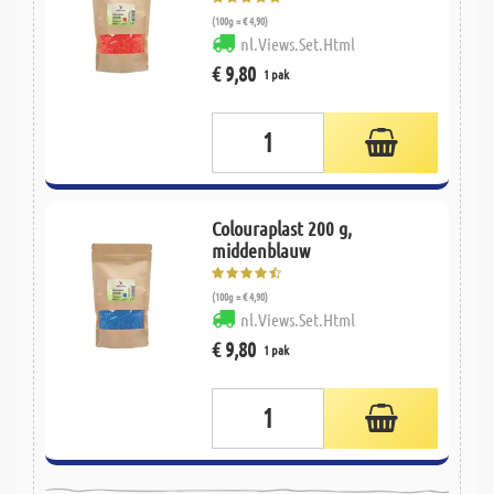
(100g = € 4,90)
nl.Views.Set.Html
€ 9,80
1 pak
Colouraplast 200 g,
middenblauw
(100g = € 4,90)
nl.Views.Set.Html
€ 9,80
1 pak