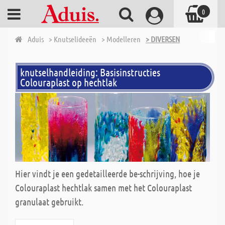
0
Aduis
> Knutselideeën
> Modelleren
> DIVERSEN
knutselhandleiding: Basisinstructies
Colouraplast op hechtlak
Hier vindt je een gedetailleerde be-schrijving, hoe je
Colouraplast hechtlak samen met het Colouraplast
granulaat gebruikt.