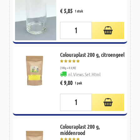
€ 5,85
1 stuk
Colouraplast 200 g, citroengeel
(100g = € 4,90)
nl.Views.Set.Html
€ 9,80
1 pak
Colouraplast 200 g,
middenrood