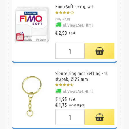
Fimo Soft - 57 g, wit
(100g = € 5,18)
nl.Views.Set.Html
€ 2,90
1 pak
Sleutelring met ketting - 10
st./pak, Ø 25 mm
nl.Views.Set.Html
€ 1,95
1 pak
€ 1,75
vanaf 10 pak