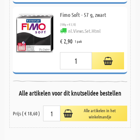
Fimo Soft - 57 g, zwart
(100g = € 5,18)
nl.Views.Set.Html
€ 2,90
1 pak
Alle artikelen voor dit knutselidee bestellen
Alle artikelen in het
Prijs ( € 18,60 )
winkelmandje