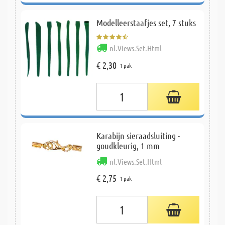
Modelleerstaafjes set, 7 stuks
nl.Views.Set.Html
€ 2,30
1 pak
Karabijn sieraadsluiting -
goudkleurig, 1 mm
nl.Views.Set.Html
€ 2,75
1 pak