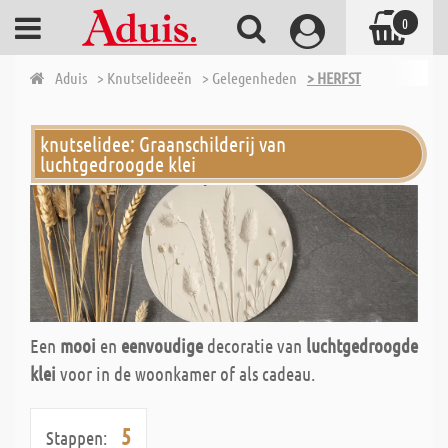
0
Aduis
> Knutselideeën
> Gelegenheden
> HERFST
knutselidee: Graanschilderij van
luchtgedroogde klei
Een
mooi
en
eenvoudige
decoratie van
luchtgedroogde
klei
voor in de woonkamer of als cadeau.
5
Stappen: