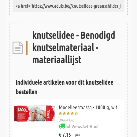
knutselidee - Benodigd
knutselmateriaal -
materiaallijst
Individuele artikelen voor dit knutselidee
bestellen
Modelleermassa - 1000 g, wit
(100g = € 0,72)
nl.Views.Set.Html
€ 7,15
1 pak