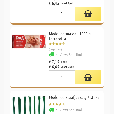
€ 6,45
vanaf 6 pak
Modelleermassa - 1000 g,
terracotta
(100g = € 0,72)
nl.Views.Set.Html
€ 7,15
1 pak
€ 6,45
vanaf 6 pak
Modelleerstaafjes set, 7 stuks
nl.Views.Set.Html