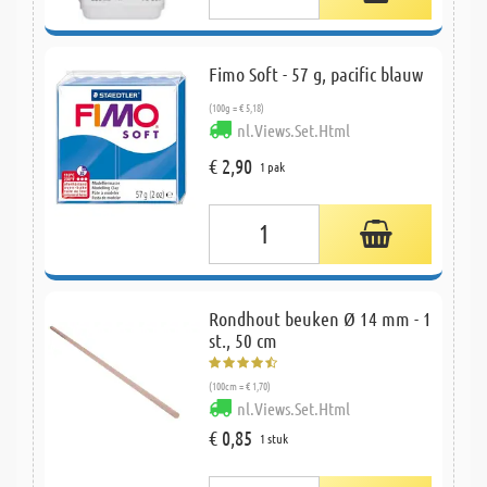
Fimo Soft - 57 g, pacific blauw
(100g = € 5,18)
nl.Views.Set.Html
€ 2,90
1 pak
Rondhout beuken Ø 14 mm - 1
st., 50 cm
(100cm = € 1,70)
nl.Views.Set.Html
€ 0,85
1 stuk