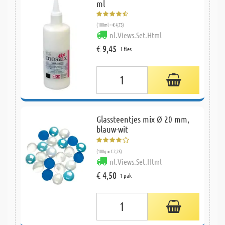
ml
(100ml = € 4,73)
nl.Views.Set.Html
€ 9,45
1 fles
Glassteentjes mix Ø 20 mm,
blauw-wit
(100g = € 2,25)
nl.Views.Set.Html
€ 4,50
1 pak