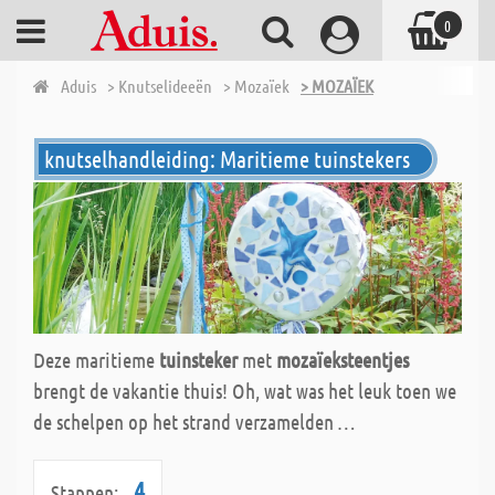
0
Aduis
> Knutselideeën
> Mozaïek
> MOZAÏEK
knutselhandleiding: Maritieme tuinstekers
Deze maritieme
tuinsteker
met
mozaïeksteentjes
brengt de vakantie thuis! Oh, wat was het leuk toen we
de schelpen op het strand verzamelden …
4
Stappen: