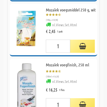
Mozaïek voegsmiddel 250 g, wit
(100g = € 0,98)
nl.Views.Set.Html
€ 2,45
1 pak
Mozaïek voegfinish, 250 ml
(100ml = € 6,50)
nl.Views.Set.Html
€ 16,25
1 fles