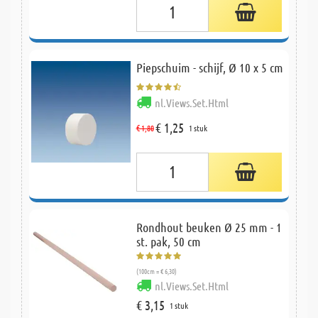
Piepschuim - schijf, Ø 10 x 5 cm
nl.Views.Set.Html
€ 1,25
€ 1,80
1 stuk
Rondhout beuken Ø 25 mm - 1
st. pak, 50 cm
(100cm = € 6,30)
nl.Views.Set.Html
€ 3,15
1 stuk