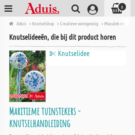
0
Aduis
> Knutselshop
> Creatieve vormgeving
> Mozaïek en toeb
Knutselideeën, die bij dit product horen
Knutselidee
Maritieme tuinstekers -
knutselhandleiding