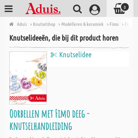
0
Aduis
> Knutselshop
> Modelleren & keramiek
> Fimo
> Fimo So
Knutselideeën, die bij dit product horen
Knutselidee
Oorbellen met Fimo deeg -
knutselhandleiding