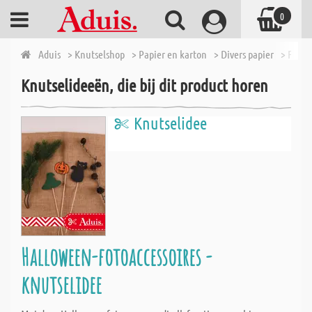
0
Aduis
> Knutselshop
> Papier en karton
> Divers papier
> Fotok
Knutselideeën, die bij dit product horen
Knutselidee
Halloween-fotoaccessoires -
knutselidee