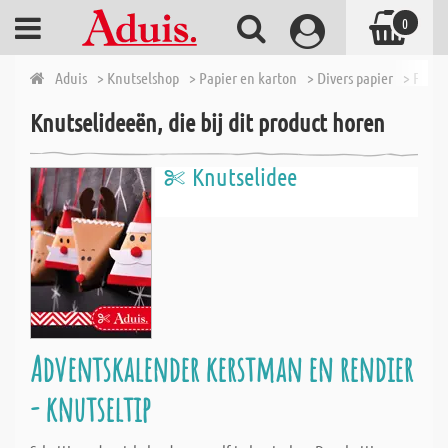
0
Aduis
> Knutselshop
> Papier en karton
> Divers papier
> Fotok
Knutselideeën, die bij dit product horen
Knutselidee
Adventskalender kerstman en rendier
- knutseltip