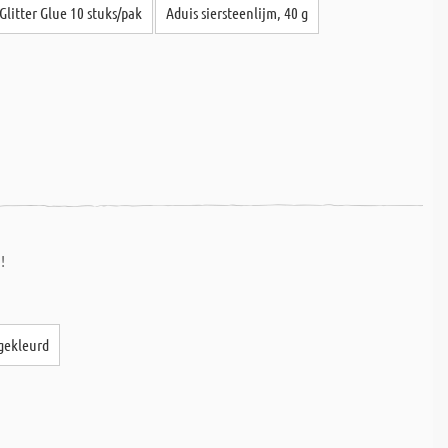
Glitter Glue 10 stuks/pak
Aduis siersteenlijm, 40 g
!
 gekleurd