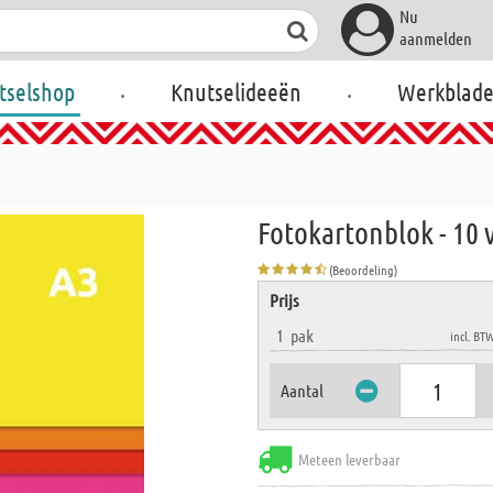
Nu
aanmelden
.
.
tselshop
Knutselideeën
Werkblad
Fotokartonblok - 10 v
(Beoordeling)
Prijs
1
pak
incl. BT
Aantal
Meteen leverbaar