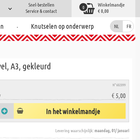
Snel-bestellen
Winkelmandje
0
Service & contact
€ 0,00
.
en
Knutselen op onderwerp
NL
FR
el, A3, gekleurd
N° 602099
€ 5,00
W
In het winkelmandje
Levering waarschijnlijk:
maandag, 01/ januari