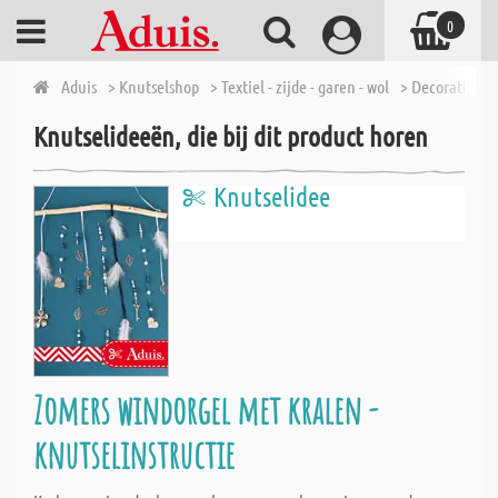
0
Aduis
> Knutselshop
> Textiel - zijde - garen - wol
> Decoratieve 
Knutselideeën, die bij dit product horen
Knutselidee
Zomers windorgel met kralen -
knutselinstructie