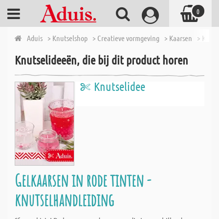
0
Aduis
> Knutselshop
> Creatieve vormgeving
> Kaarsen
> Kaars
Knutselideeën, die bij dit product horen
Knutselidee
Gelkaarsen in rode tinten -
knutselhandleiding