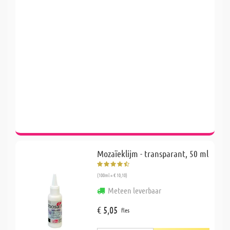
Mozaïeklijm - transparant, 50 ml
(100ml = € 10,10)
Meteen leverbaar
€ 5,05
fles