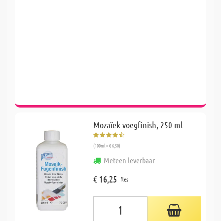
Mozaïek voegfinish, 250 ml
(100ml = € 6,50)
Meteen leverbaar
€ 16,25
fles