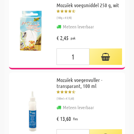
Mozaïek voegsmiddel 250 g, wit
(100g = € 0,98)
Meteen leverbaar
€ 2,45
pak
Mozaïek voegenvuller -
transparant, 100 ml
(100ml = € 13,60)
Meteen leverbaar
€ 13,60
fles