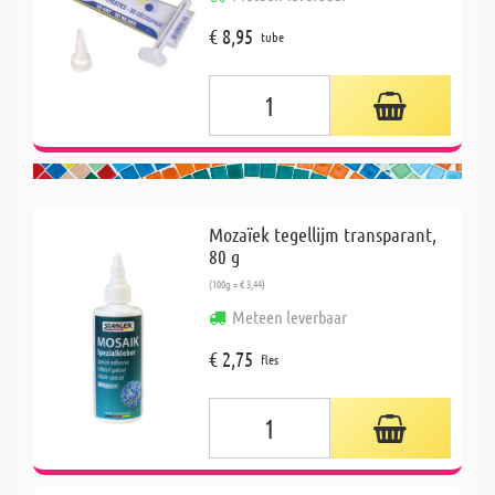
€ 8,95
tube
Mozaïek tegellijm transparant,
80 g
(100g = € 3,44)
Meteen leverbaar
€ 2,75
fles