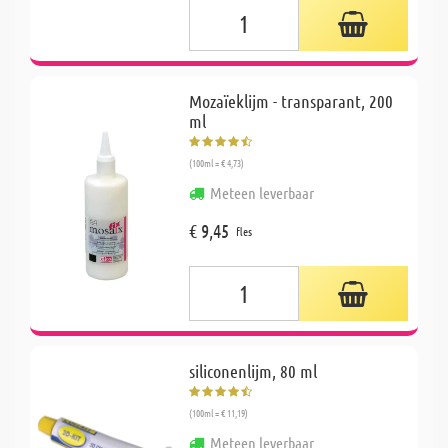
Mozaïeklijm - transparant, 200
ml
(100ml = € 4,73)
Meteen leverbaar
€ 9,45
fles
siliconenlijm, 80 ml
(100ml = € 11,19)
Meteen leverbaar