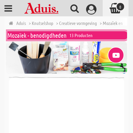
0
Aduis
> Knutselshop
> Creatieve vormgeving
> Mozaïek en toeb
Mozaïek - benodigdheden
13 Producten