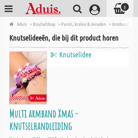
0
Aduis
> Knutselshop
> Parels, kralen & sieraden
> Armbanden - K
Knutselideeën, die bij dit product horen
Knutselidee
Multi armband Xmas -
knutselhandleiding