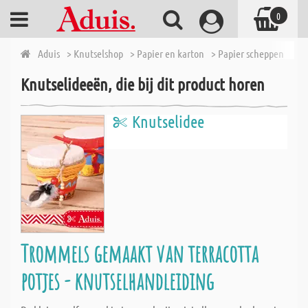
0
Aduis
> Knutselshop
> Papier en karton
> Papier scheppen
> Ce
Knutselideeën, die bij dit product horen
Knutselidee
Trommels gemaakt van terracotta
potjes - knutselhandleiding