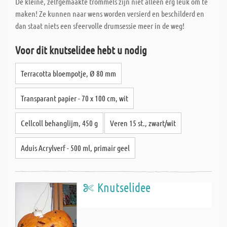
De kleine, zelfgemaakte trommels zijn niet alleen erg leuk om te
maken! Ze kunnen naar wens worden versierd en beschilderd en
dan staat niets een sfeervolle drumsessie meer in de weg!
Voor dit knutselidee hebt u nodig
Terracotta bloempotje, Ø 80 mm
Transparant papier - 70 x 100 cm, wit
Cellcoll behanglijm, 450 g
Veren 15 st., zwart/wit
Aduis Acrylverf - 500 ml, primair geel
Knutselidee