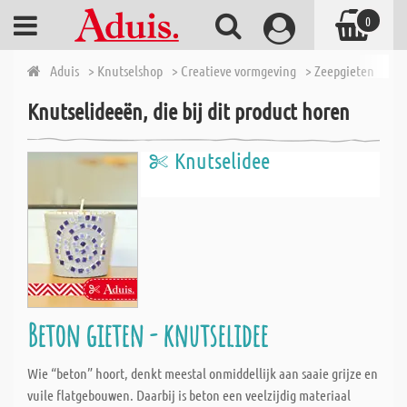
0
Aduis
> Knutselshop
> Creatieve vormgeving
> Zeepgieten
> Ze
Knutselideeën, die bij dit product horen
Knutselidee
Beton gieten - knutselidee
Wie “beton” hoort, denkt meestal onmiddellijk aan saaie grijze en
vuile flatgebouwen. Daarbij is beton een veelzijdig materiaal