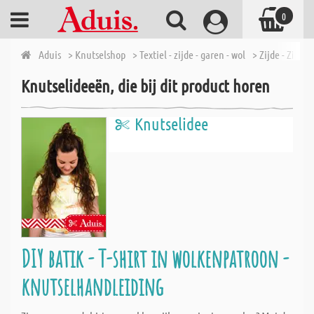
0
Aduis
> Knutselshop
> Textiel - zijde - garen - wol
> Zijde - Zijdev
Knutselideeën, die bij dit product horen
Knutselidee
DIY batik - T-shirt in wolkenpatroon -
knutselhandleiding