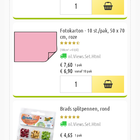
Fotokarton - 10 st./pak, 50 x 70
cm, roze
(100cm² = € 0,02)
nl.Views.Set.Html
€ 7,60
1 pak
€ 6,90
vanaf 10 pak
Brads splitpennen, rond
nl.Views.Set.Html
€ 4,65
1 pak