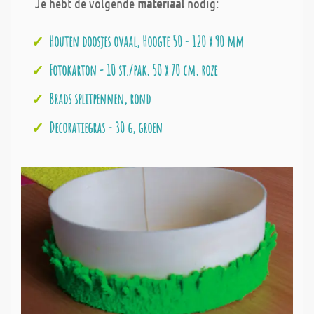
Je hebt de volgende
materiaal
nodig:
Houten doosjes ovaal, Hoogte 50 - 120 x 90 mm
Fotokarton - 10 st./pak, 50 x 70 cm, roze
Brads splitpennen, rond
Decoratiegras - 30 g, groen