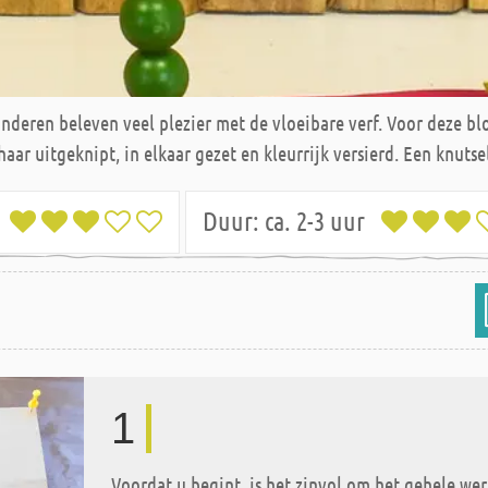
kinderen beleven veel plezier met de vloeibare verf. Voor deze
r uitgeknipt, in elkaar gezet en kleurrijk versierd. Een knutsel
n
Duur:
ca. 2-3 uur
1
Voordat u begint, is het zinvol om het gehele w