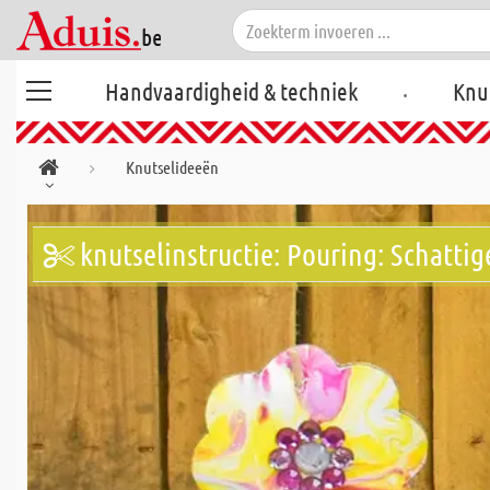
.
Handvaardigheid & techniek
Knu
Knutselideeën
knutselinstructie: Pouring: Schatti