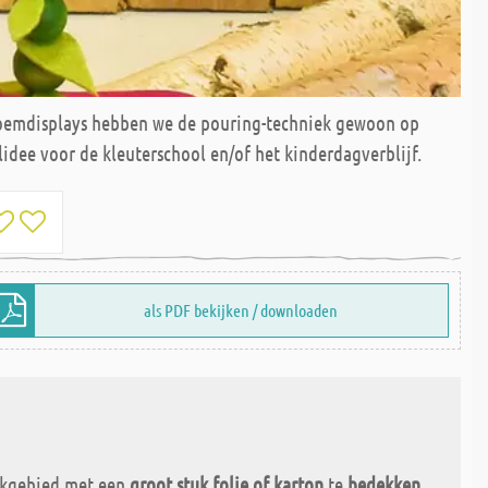
 bloemdisplays hebben we de pouring-techniek gewoon op
idee voor de kleuterschool en/of het kinderdagverblijf.
als PDF bekijken / downloaden
erkgebied met een
groot stuk folie of karton
te
bedekken