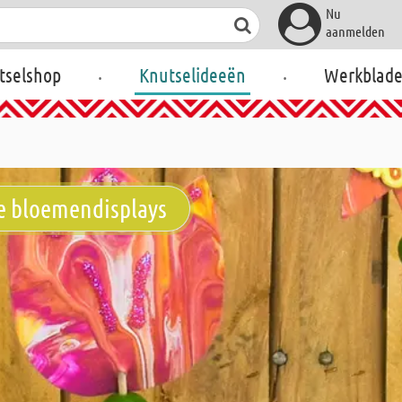
Nu
aanmelden
.
.
tselshop
Knutselideeën
Werkblad
ge bloemendisplays