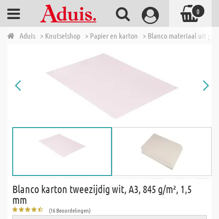
0
Aduis
> Knutselshop
> Papier en karton
> Blanco materiaal uit pap
Blanco karton tweezijdig wit, A3, 845 g/m², 1,5
mm
(16 Beoordelingen)