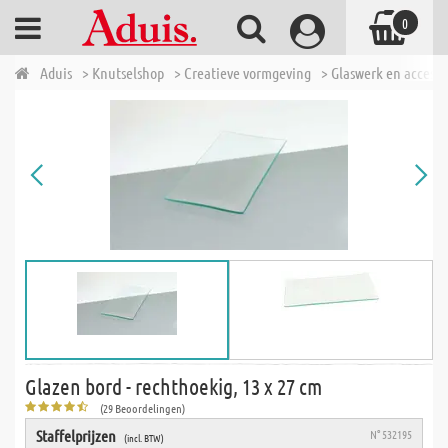
0
Aduis
> Knutselshop
> Creatieve vormgeving
> Glaswerk en accesso
Glazen bord - rechthoekig, 13 x 27 cm
(29 Beoordelingen)
Staffelprijzen
N° 532195
(incl. BTW)