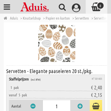
0
Aduis
> Knutselshop
> Papier en karton
> Servetten
> Servetten -
Servetten - Elegante paaseieren 20 st./pkg.
Staffelprijzen
N° 501403
(incl. BTW)
€ 2,40
1
pak
€ 2,15
vanaf
5
pak
Aantal