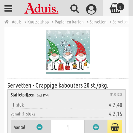
0
Aduis
> Knutselshop
> Papier en karton
> Servetten
> Servetten -
Servetten - Grappige kabouters 20 st./pkg.
Staffelprijzen
N° 501329
(incl. BTW)
€ 2,40
1
stuk
€ 2,15
vanaf
5
stuks
Aantal