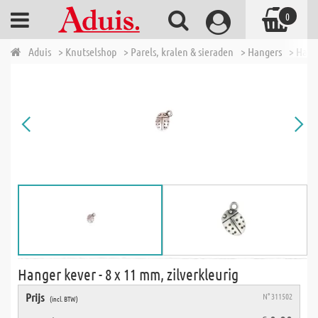
0
Aduis
> Knutselshop
> Parels, kralen & sieraden
> Hangers
> Hange
Hanger kever - 8 x 11 mm, zilverkleurig
Prijs
N° 311502
(incl. BTW)