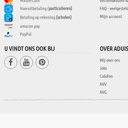
MasterCard
Verzendkosten &
Vooruitbetaling (
particulieren)
FAQ - veelgestel
Mijn account
Betaling op rekening
(scholen)
amazon pay
PayPal
U VINDT ONS OOK BIJ
OVER ADUI
Wij over ons
Jobs
Colofon
AVV
AVG