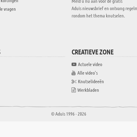
 kortingen
Meld u nu aan voor de gratis
Aduis nieuwsbrief en ontvang regelm
de vragen
rondom het thema knutselen.
S
CREATIEVE ZONE
Actuele video
Alle video's
Knutselideeën
Werkbladen
© Aduis 1996 - 2026