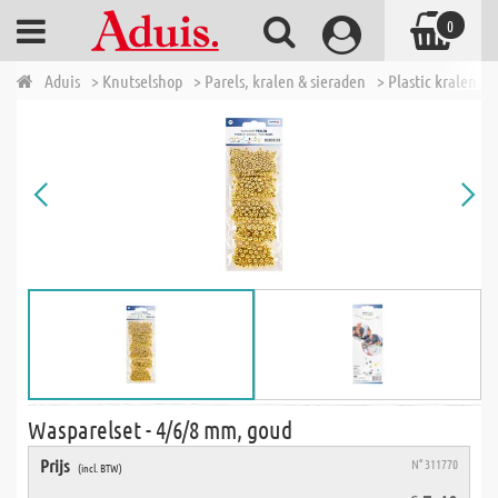
0
Aduis
> Knutselshop
> Parels, kralen & sieraden
> Plastic kralen - 
Wasparelset - 4/6/8 mm, goud
Prijs
N° 311770
(incl. BTW)