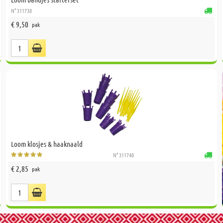
N° 311738
€ 9,50
pak
Loom klosjes & haaknaald
N° 311740
€ 2,85
pak