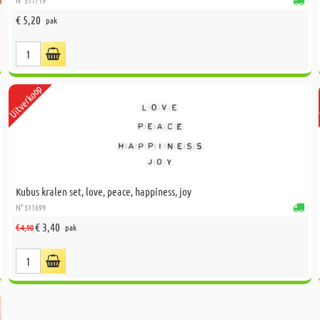
N° 311719
€ 5,20
pak
Uitverkoop
Kubus kralen set, love, peace, happiness, joy
N° 311699
€ 3,40
€ 4,90
pak