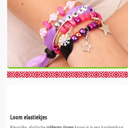
Loom elastiekjes
Kleurrijke, elastische
rubberen ringen
knoop je in een handomdraai