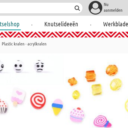
Nu
aanmelden
.
.
tselshop
Knutselideeën
Werkblad
Plastic kralen - acrylkralen