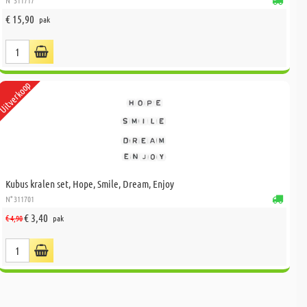
N° 311717
€ 15,90
pak
Uitverkoop
Kubus kralen set, Hope, Smile, Dream, Enjoy
N° 311701
€ 3,40
€ 4,90
pak