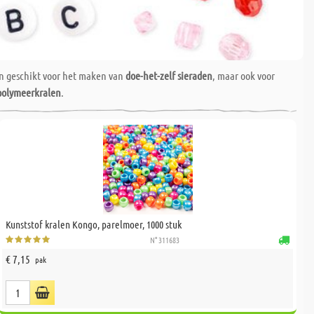
een geschikt voor het maken van
doe-het-zelf sieraden
, maar ook voor
 polymeerkralen
.
Kunststof kralen Kongo, parelmoer, 1000 stuk
N° 311683
€ 7,15
pak