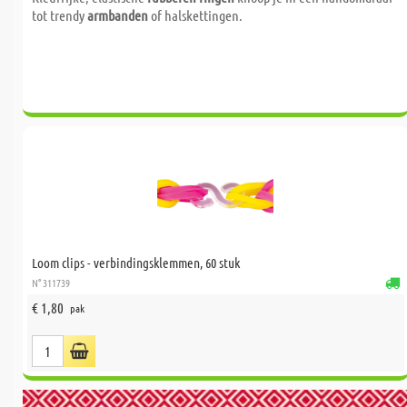
tot trendy
armbanden
of halskettingen.
Loom clips - verbindingsklemmen, 60 stuk
N° 311739
€ 1,80
pak