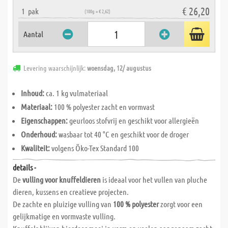
€ 26,20
1
pak
(100g = € 2,62)
Aantal
Levering waarschijnlijk:
woensdag, 12/ augustus
Inhoud:
ca. 1 kg vulmateriaal
Materiaal:
100 % polyester zacht en vormvast
Eigenschappen:
geurloos stofvrij en geschikt voor allergieën
Onderhoud:
wasbaar tot 40 °C en geschikt voor de droger
Kwaliteit:
volgens Öko-Tex Standard 100
details -
De
vulling voor knuffeldieren
is ideaal voor het vullen van pluche
dieren, kussens en creatieve projecten.
De zachte en pluizige vulling van
100 % polyester
zorgt voor een
gelijkmatige en vormvaste vulling.