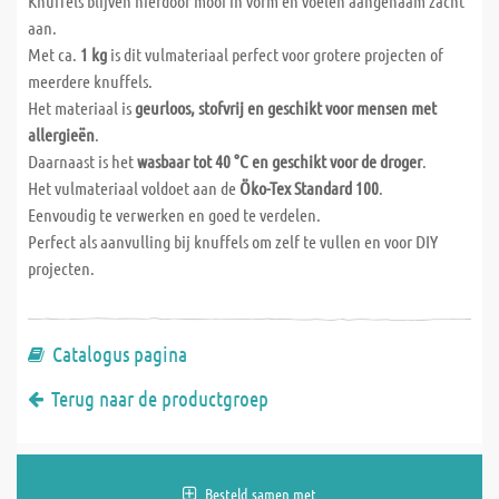
Knuffels blijven hierdoor mooi in vorm en voelen aangenaam zacht
aan.
Met ca.
1 kg
is dit vulmateriaal perfect voor grotere projecten of
meerdere knuffels.
Het materiaal is
geurloos, stofvrij en geschikt voor mensen met
allergieën
.
Daarnaast is het
wasbaar tot 40 °C en geschikt voor de droger
.
Het vulmateriaal voldoet aan de
Öko-Tex Standard 100
.
Eenvoudig te verwerken en goed te verdelen.
Perfect als aanvulling bij knuffels om zelf te vullen en voor DIY
projecten.
Catalogus pagina
Terug naar de productgroep
Besteld samen met