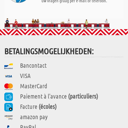
uw vragen graag per e-mail of telefoon.
BETALINGSMOGELIJKHEDEN:
Bancontact
VISA
MasterCard
Paiement à l'avance
(particuliers)
Facture
(écoles)
amazon pay
PayPal