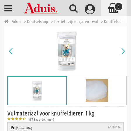
0
Aduis
> Knutselshop
> Textiel - zijde - garen - wol
> Knuffels om zel
Vulmateriaal voor knuffeldieren 1 kg
(57 Beoordelingen)
Prijs
N° 308134
(incl. BTW)