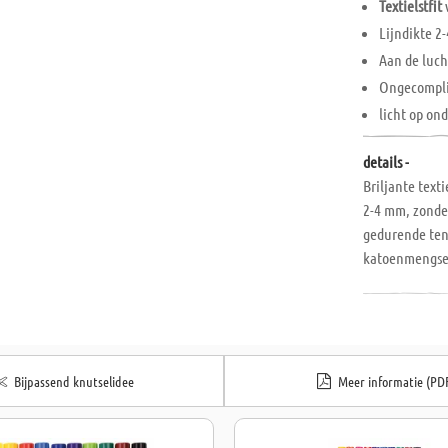
Textielstfit
Lijndikte 2
Aan de luc
Ongecomplic
licht op on
details -
Briljante text
2-4 mm, zonder
gedurende tenm
katoenmengsels
(speelgoedrich
Bijpassend knutselidee
Meer informatie (PD