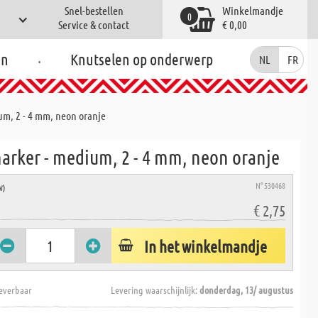
Snel-bestellen
Winkelmandje
0
Service & contact
€ 0,00
.
en
Knutselen op onderwerp
NL
FR
um, 2 - 4 mm, neon oranje
marker - medium, 2 - 4 mm, neon oranje
N° 530468
W)
€ 2,75
In het winkelmandje
everbaar
Levering waarschijnlijk:
donderdag, 13/ augustus