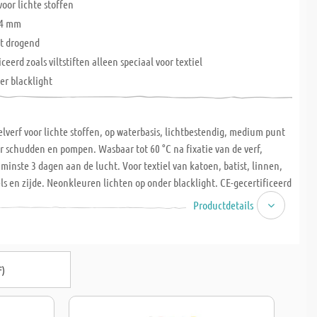
voor lichte stoffen
-4 mm
ht drogend
eerd zoals viltstiften alleen speciaal voor textiel
der blacklight
ielverf voor lichte stoffen, op waterbasis, lichtbestendig, medium punt
 schudden en pompen. Wasbaar tot 60 °C na fixatie van de verf,
inste 3 dagen aan de lucht. Voor textiel van katoen, batist, linnen,
 en zijde. Neonkleuren lichten op onder blacklight. CE-gecertificeerd
tlijn).
Productdetails
F)