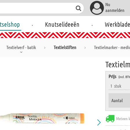
Nu
aanmelden
.
.
tselshop
Knutselideeën
Werkblad
Textielverf - batik
Textielstiften
Textielmarker - medi
Textiel
Prijs
(incl. BT
1
stuk
Aantal
Meteen l