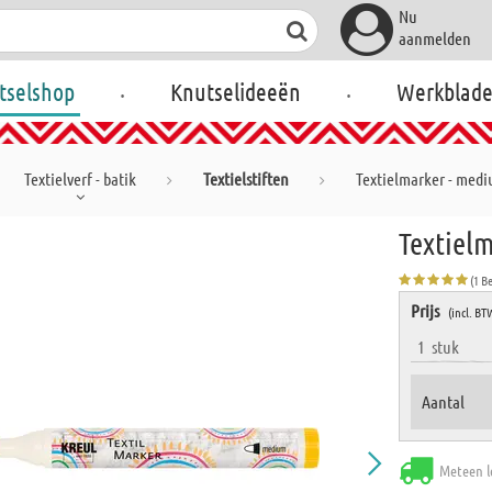
Nu
aanmelden
.
.
tselshop
Knutselideeën
Werkblad
Textielverf - batik
Textielstiften
Textielmarker - medi
Textiel
(1 B
Prijs
(incl. BT
1
stuk
Aantal
Meteen l