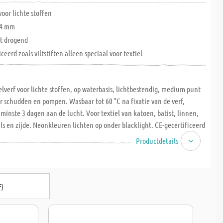
voor lichte stoffen
-4 mm
ht drogend
eerd zoals viltstiften alleen speciaal voor textiel
ielverf voor lichte stoffen, op waterbasis, lichtbestendig, medium punt
 schudden en pompen. Wasbaar tot 60 °C na fixatie van de verf,
inste 3 dagen aan de lucht. Voor textiel van katoen, batist, linnen,
 en zijde. Neonkleuren lichten op onder blacklight. CE-gecertificeerd
tlijn).
Productdetails
F)