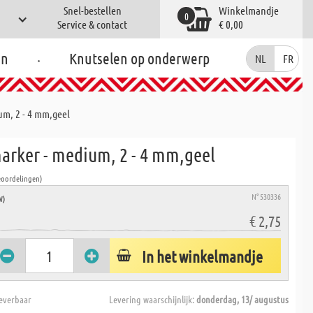
Snel-bestellen
Winkelmandje
0
Service & contact
€ 0,00
.
en
Knutselen op onderwerp
NL
FR
um, 2 - 4 mm,geel
marker - medium, 2 - 4 mm,geel
eoordelingen)
N° 530336
W)
€ 2,75
In het winkelmandje
everbaar
Levering waarschijnlijk:
donderdag, 13/ augustus