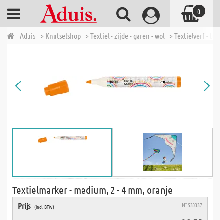
0
Aduis
> Knutselshop
> Textiel - zijde - garen - wol
> Textielverf - bat
Textielmarker - medium, 2 - 4 mm, oranje
Prijs
N° 530337
(incl. BTW)