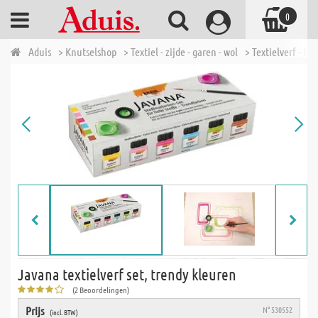
0
Aduis
> Knutselshop
> Textiel - zijde - garen - wol
> Textielverf - bat
Javana textielverf set, trendy kleuren
(2 Beoordelingen)
Prijs
N° 530552
(incl. BTW)