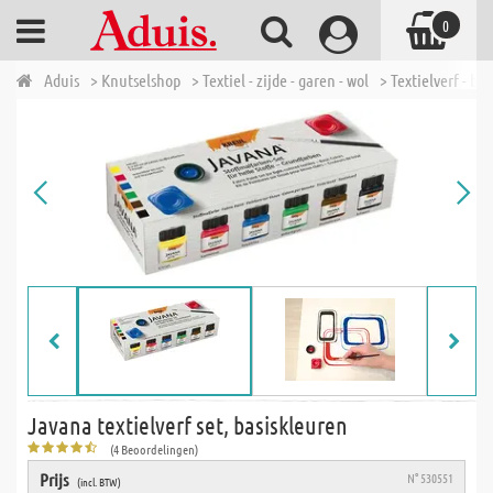
0
Aduis
> Knutselshop
> Textiel - zijde - garen - wol
> Textielverf - bat
Javana textielverf set, basiskleuren
(4 Beoordelingen)
Prijs
N° 530551
(incl. BTW)