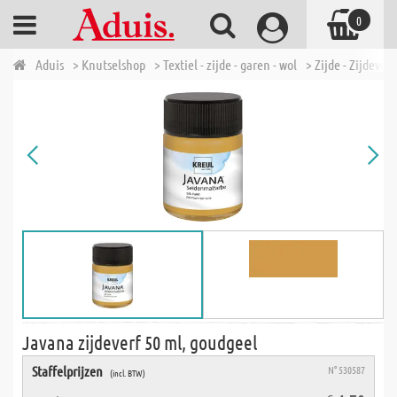
0
Aduis
> Knutselshop
> Textiel - zijde - garen - wol
> Zijde - Zijdeverf
Javana zijdeverf 50 ml, goudgeel
Staffelprijzen
N° 530587
(incl. BTW)