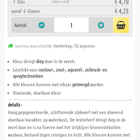
€ 4,70
1
Glas
(100ml = € 9,40)
€ 4,25
vanaf
6
Glazen
Aantal
Levering waarschijnlijk:
donderdag, 13/ augustus
Kleur dringt
diep
door in de vezels
Geschikt voor
contour-, zout-, aquarel-, airbrush- en
spraytechnieken
Alle kleuren kunnen met elkaar
gemengd
worden
Vloeiende, vloeibare kleur
details -
Hoog gepigmenteerde, schitterende zijdeverf met een vloeiend
vloeibaar karakter, op waterbasis. De textielverf dringt diep in de
vezel door en is na fixeren met het strijkijzer binnenstebuiten
wasbaar, bestand tegen reinigen en licht. Alle kleuren kunnen met