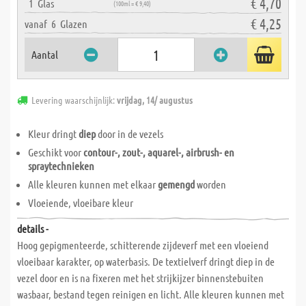
€ 4,70
1
Glas
(100ml = € 9,40)
€ 4,25
vanaf
6
Glazen
Aantal
Levering waarschijnlijk:
vrijdag, 14/ augustus
Kleur dringt
diep
door in de vezels
Geschikt voor
contour-, zout-, aquarel-, airbrush- en
spraytechnieken
Alle kleuren kunnen met elkaar
gemengd
worden
Vloeiende, vloeibare kleur
details -
Hoog gepigmenteerde, schitterende zijdeverf met een vloeiend
vloeibaar karakter, op waterbasis. De textielverf dringt diep in de
vezel door en is na fixeren met het strijkijzer binnenstebuiten
wasbaar, bestand tegen reinigen en licht. Alle kleuren kunnen met