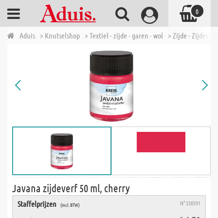
0
Aduis
> Knutselshop
> Textiel - zijde - garen - wol
> Zijde - Zijdeverf
Javana zijdeverf 50 ml, cherry
Staffelprijzen
N° 530591
(incl. BTW)