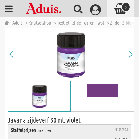
0
Aduis
> Knutselshop
> Textiel - zijde - garen - wol
> Zijde - Zijdeverf
Javana zijdeverf 50 ml, violet
Staffelprijzen
N° 530598
(incl. BTW)