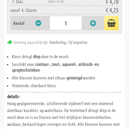
€ 4,70
1
Glas
(100ml = € 9,40)
€ 4,25
vanaf
6
Glazen
Aantal
Levering waarschijnlijk:
donderdag, 13/ augustus
Kleur dringt
diep
door in de vezels
Geschikt voor
contour-, zout-, aquarel-, airbrush- en
spraytechnieken
Alle kleuren kunnen met elkaar
gemengd
worden
Vloeiende, vloeibare kleur
details -
Hoog gepigmenteerde, schitterende zijdeverf met een vloeiend
vloeibaar karakter, op waterbasis. De textielverf dringt diep in de
vezel door en is na fixeren met het strijkijzer binnenstebuiten
wasbaar, bestand tegen reinigen en licht. Alle kleuren kunnen met