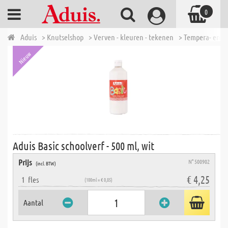
0
Aduis
> Knutselshop
> Verven - kleuren - tekenen
> Tempera- en P
Nieuw
Aduis Basic schoolverf - 500 ml, wit
Prijs
N° 500902
(incl. BTW)
€ 4,25
1
fles
(100ml = € 0,85)
Aantal