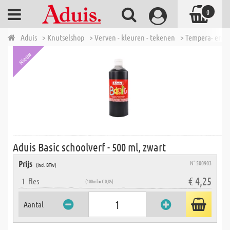
0
Aduis
> Knutselshop
> Verven - kleuren - tekenen
> Tempera- en P
Nieuw
Aduis Basic schoolverf - 500 ml, zwart
Prijs
N° 500903
(incl. BTW)
€ 4,25
1
fles
(100ml = € 0,85)
Aantal