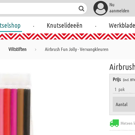
Nu
aanmelden
.
.
tselshop
Knutselideeën
Werkblad
Viltstiften
Airbrush Fun Jolly - Vervangkleuren
Airbrush
Prijs
(incl. BT
1
pak
Aantal
Meteen l