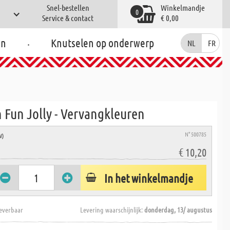
Snel-bestellen
Winkelmandje
0
Service & contact
€ 0,00
.
en
Knutselen op onderwerp
NL
FR
 Fun Jolly - Vervangkleuren
N° 500785
W)
€ 10,20
In het winkelmandje
everbaar
Levering waarschijnlijk:
donderdag, 13/ augustus