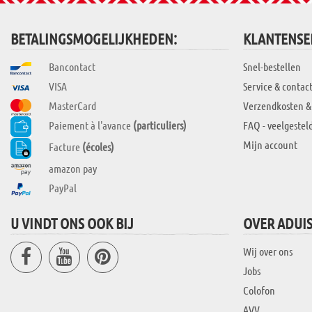
BETALINGSMOGELIJKHEDEN:
KLANTENSE
Bancontact
Snel-bestellen
VISA
Service & contac
MasterCard
Verzendkosten &
Paiement à l'avance
(particuliers)
FAQ - veelgestel
Mijn account
Facture
(écoles)
amazon pay
PayPal
U VINDT ONS OOK BIJ
OVER ADUI
Wij over ons
Jobs
Colofon
AVV