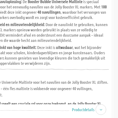
navuloplossing:
De
Booster Bubble Universele Maltinte
is speciaal
oor het eenvoudig navullen van de Jolly Booster XL markers. Met
100
iedt deze inkt ongeveer
40 navullingen
, waardoor het vervangen van
arkers overbodig wordt en zorgt voor kostenefficiënt gebruik.
id en milieuvriendelijkheid:
Door de navulinkt te gebruiken, kunnen
XL markers opnieuw worden gebruikt in plaats van ze volledig te
Dit vermindert afval en ondersteunt een duurzame aanpak – ideaal
en die waarde hecht aan milieuvriendelijkheid.
inkt van hoge kwaliteit:
Deze inkt is
uitwasbaar
, wat het bijzonder
akt voor scholen, kinderdagverblijven en jonge kunstenaars. Ouders
ers kunnen genieten van levendige kleuren die toch gemakkelijk uit
oppervlakken te verwijderen zijn.
 Universele Maltinte voor het navullen van de Jolly Booster XL stiften.
s – één fles maltinte is voldoende voor ongeveer 40 vullingen,
t.
peelt een cruciale rol voor onze toekomst, en de Jolly Booster XL
Productdetails
ondersteunen dit door hun duurzame vervangpunten, navulbare inkt
pen – zo kunnen de markers altijd worden bijgevuld en hergebruikt, in