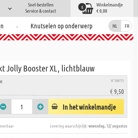
Snel-bestellen
Winkelmandje
0
Service & contact
€ 0,00
.
en
Knutselen op onderwerp
NL
FR
t Jolly Booster XL, lichtblauw
N° 500773
W)
€ 9,50
In het winkelmandje
everbaar
Levering waarschijnlijk:
woensdag, 12/ augustus