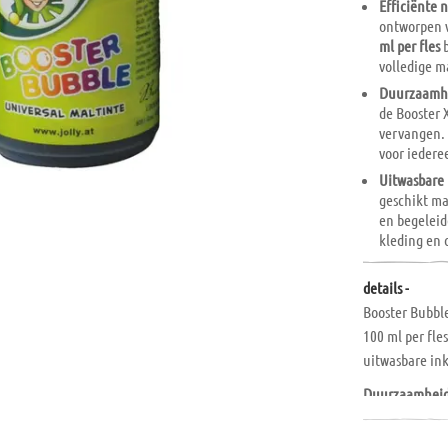
Efficiënte 
ontworpen v
ml per fles
b
volledige m
Duurzaamhe
de Booster 
vervangen. 
voor iedere
Uitwasbare 
geschikt ma
en begeleid
kleding en 
details -
Booster Bubble
100 ml per fle
uitwasbare ink
Duurzaamheid s
fasermarkers 
en vervangdop