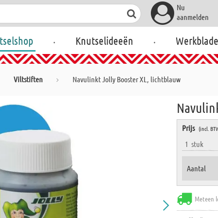
Nu
aanmelden
.
.
tselshop
Knutselideeën
Werkblad
Viltstiften
Navulinkt Jolly Booster XL, lichtblauw
Navulink
Prijs
(incl. BT
1
stuk
Aantal
Meteen l