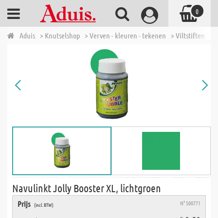
0
Aduis
> Knutselshop
> Verven - kleuren - tekenen
> Viltstiften
> 
Navulinkt Jolly Booster XL, lichtgroen
Prijs
N° 500771
(incl. BTW)