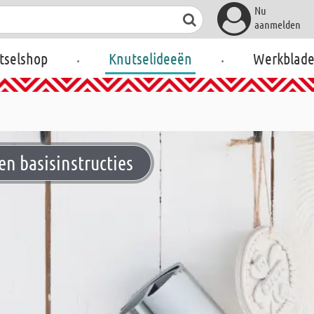
Nu
aanmelden
.
.
tselshop
Knutselideeën
Werkblad
en basisinstructies