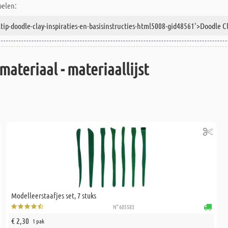
pelen:
materiaal - materiaallijst
Modelleerstaafjes set, 7 stuks
N° 605583
€ 2,30
1 pak