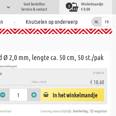
Snel-bestellen
Winkelmandje
0
Service & contact
€ 0,00
.
en
Knutselen op onderwerp
NL
FR
 Ø 2,0 mm, lengte ca. 50 cm, 50 st./pak
Beoordelingen)
N° 804118
W)
€ 18,60
(100cm = € 0,74)
In het winkelmandje
everbaar
Levering waarschijnlijk:
donderdag, 13/ augustus