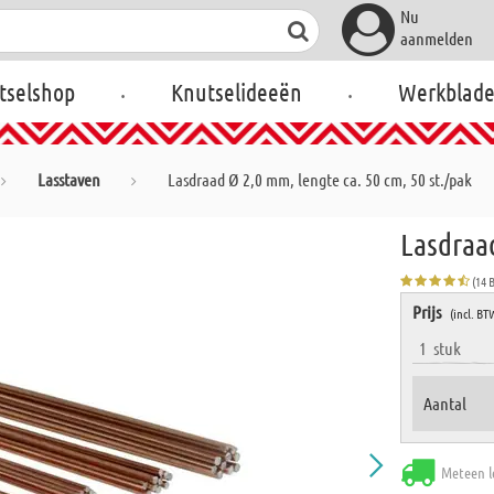
Nu
aanmelden
.
.
tselshop
Knutselideeën
Werkblad
Lasstaven
Lasdraad Ø 2,0 mm, lengte ca. 50 cm, 50 st./pak
Lasdraad
(14 
Prijs
(incl. BT
1
stuk
Aantal
Meteen l