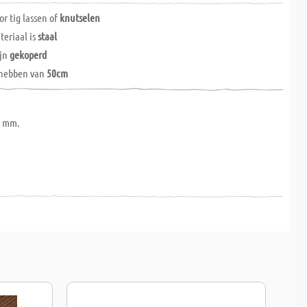
or tig lassen of
knutselen
teriaal is
staal
ijn
gekoperd
 hebben van
50cm
0 mm.