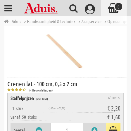
0
Aduis
> Handvaardigheid & techniek
> Zaagservice
> Op maat geza
Grenen lat - 100 cm, 0,5 x 2 cm
(4 Beoordelingen)
Staffelprijzen
N° 802127
(incl. BTW)
€ 2,20
1
stuk
(100cm = € 2,20)
€ 1,60
vanaf
50
stuks
Aantal