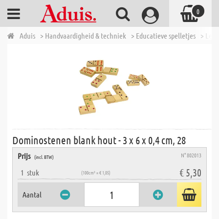
0
Aduis
> Handvaardigheid & techniek
> Educatieve spelletjes
> Leer
Dominostenen blank hout - 3 x 6 x 0,4 cm, 28
Prijs
N° 802013
(incl. BTW)
€ 5,30
1
stuk
(100cm² = € 1,05)
Aantal