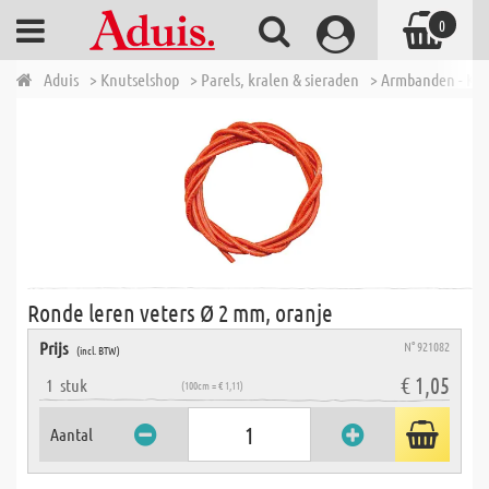
0
Aduis
> Knutselshop
> Parels, kralen & sieraden
> Armbanden - Kett
Ronde leren veters Ø 2 mm, oranje
Prijs
N° 921082
(incl. BTW)
€ 1,05
1
stuk
(100cm = € 1,11)
Aantal