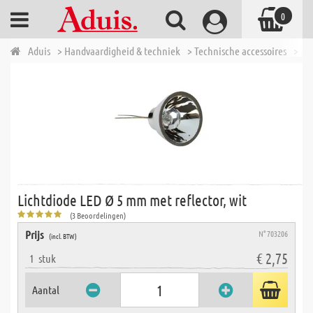
0
Aduis
> Handvaardigheid & techniek
> Technische accessoires
> El
Lichtdiode LED Ø 5 mm met reflector, wit
(3 Beoordelingen)
Prijs
N° 703206
(incl. BTW)
€ 2,75
1
stuk
Aantal