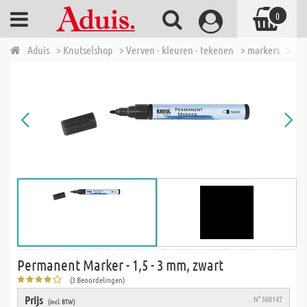
0
Aduis
> Knutselshop
> Verven - kleuren - tekenen
> markers
> Pe
Permanent Marker - 1,5 - 3 mm, zwart
(3 Beoordelingen)
Prijs
N° 500147
(incl. BTW)