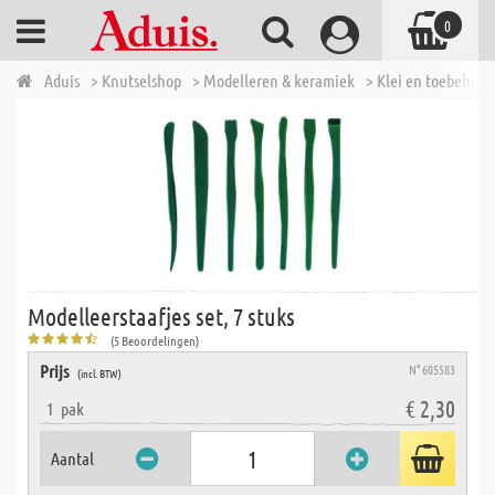
0
Aduis
> Knutselshop
> Modelleren & keramiek
> Klei en toebehore
Modelleerstaafjes set, 7 stuks
(5 Beoordelingen)
Prijs
N° 605583
(incl. BTW)
€ 2,30
1
pak
Aantal