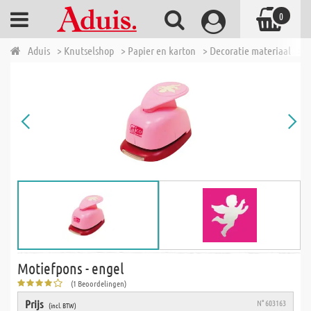
0
Aduis
> Knutselshop
> Papier en karton
> Decoratie materiaal
> M
Motiefpons - engel
(1 Beoordelingen)
Prijs
N° 603163
(incl. BTW)